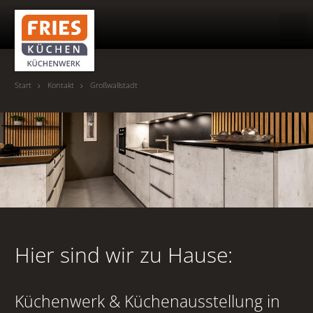
Suche
Start
Kontakt
Großwallstadt
HOME
KÜCHENWERK
KÜCHEN
MUSTERWOHNUNG
Hier sind wir zu Hause:
REFERENZEN
Küchenwerk & Küchenausstellung in
NEWS & EVENTS