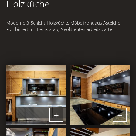
Abverkauf
Holzküche
MUSTERWOHNUNG
Moderne 3-Schicht-Holzküche. Möbelfront aus Asteiche
kombiniert mit Fenix grau, Neolith-Steinarbeitsplatte
REFERENZEN
NEWS & EVENTS
KONTAKT
AGB
IMPRESSUM
DATENSCHUTZ