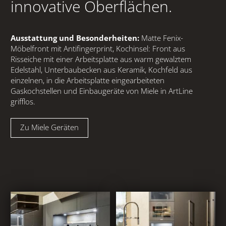
Abverkauf
innovative Oberflächen.
MUSTERWOHNUNG
Ausstattung und Besonderheiten:
Matte Fenix-
Möbelfront mit Antifingerprint, Kochinsel: Front aus
REFERENZEN
Risseiche mit einer Arbeitsplatte aus warm gewalztem
Edelstahl, Unterbaubecken aus Keramik, Kochfeld aus
NEWS & EVENTS
einzelnen, in die Arbeitsplatte eingearbeiteten
Gaskochstellen und Einbaugeräte von Miele in ArtLine
grifflos.
KONTAKT
Zu Miele Geräten
AGB
IMPRESSUM
DATENSCHUTZ