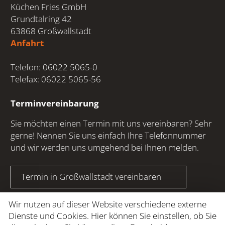
Küchen Fries GmbH
Grundtalring 42
63868 Großwallstadt
Anfahrt
Telefon: 06022 5065-0
Telefax: 06022 5065-56
Terminvereinbarung
Sie möchten einen Termin mit uns vereinbaren? Sehr
gerne! Nennen Sie uns einfach Ihre Telefonnummer
und wir werden uns umgehend bei Ihnen melden.
Termin in Großwallstadt vereinbaren
Wir nutzen auf dieser Website verschiedene externe
Termin in Wertheim vereinbaren
Dienste und Cookies. Hier können Sie einstellen, ob Sie