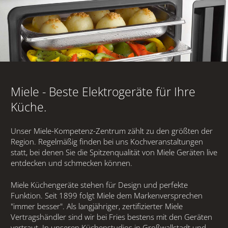
La Cornue
Miele
Fenix
Miele - Beste Elektrogeräte für Ihre
Handwerkspartner
Küche.
KÜCHEN
Unser Miele-Kompetenz-Zentrum zählt zu den größten der
Region. Regelmäßig finden bei uns Kochveranstaltungen
statt, bei denen Sie die Spitzenqualität von Miele Geräten live
MUSTERWOHNUNG
entdecken und schmecken können.
REFERENZEN
Miele Küchengeräte stehen für Design und perfekte
Funktion. Seit 1899 folgt Miele dem Markenversprechen
"immer besser". Als langjähriger, zertifizierter Miele
NEWS & EVENTS
Vertragshändler sind wir bei Fries bestens mit den Geräten
vertraut. In unseren Küchenstudios in Großwallstadt und