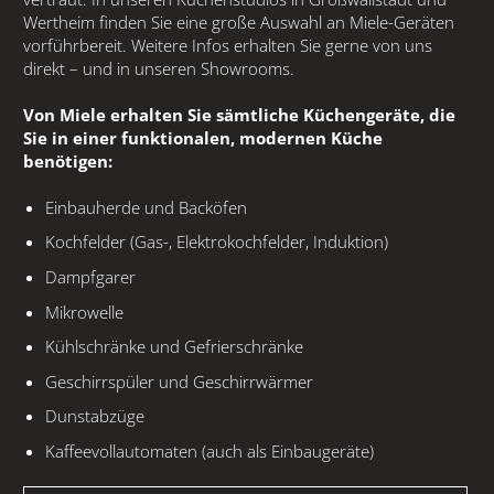
KONTAKT
Wertheim finden Sie eine große Auswahl an Miele-Geräten
vorführbereit.
Weitere Infos erhalten Sie gerne von uns
direkt – und in unseren Showrooms.
AGB
Von Miele erhalten Sie sämtliche Küchengeräte, die
Sie in einer funktionalen, modernen Küche
IMPRESSUM
benötigen:
DATENSCHUTZ
Einbauherde und Backöfen
Kochfelder (Gas-, Elektrokochfelder, Induktion)
Dampfgarer
Mikrowelle
Kühlschränke und Gefrierschränke
Geschirrspüler und Geschirrwärmer
Dunstabzüge
Kaffeevollautomaten (auch als Einbaugeräte)