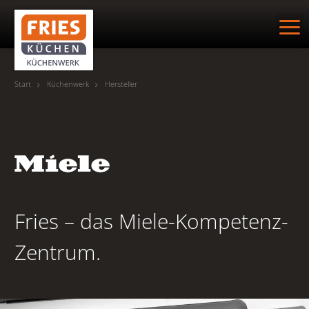
Suche
Start
Küchenwerk
Hersteller
HOME
KÜCHENWERK
Qualität im Handwerk
Fries – das Miele-Kompetenz-
Hersteller
Zentrum.
Bora
Gaggenau