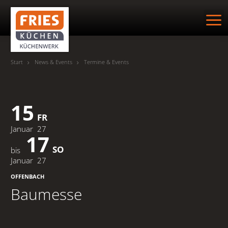
Suche
Start
News & Events
Termine & Events
HOME
15
FR
KÜCHENWERK
Januar
27
17
KÜCHEN
SO
bis
Januar
27
MUSTERWOHNUNG
OFFENBACH
Baumesse
REFERENZEN
NEWS & EVENTS