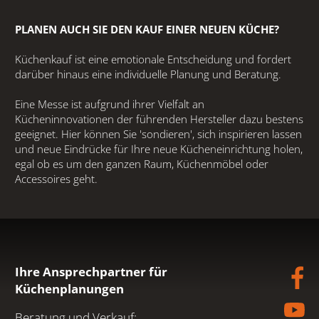
PLANEN AUCH SIE DEN KAUF EINER NEUEN KÜCHE?
Aktuell
Küchenkauf ist eine emotionale Entscheidung und fordert
Termine & Events
darüber hinaus eine individuelle Planung und Beratung.
Eine Messe ist aufgrund ihrer Vielfalt an
Schausonntage
Kücheninnovationen der führenden Hersteller dazu bestens
geeignet. Hier können Sie 'sondieren', sich inspirieren lassen
und neue Eindrücke für Ihre neue Kücheneinrichtung holen,
KONTAKT
egal ob es um den ganzen Raum, Küchenmöbel oder
Accessoires geht.
AGB
IMPRESSUM
DATENSCHUTZ
Ihre Ansprechpartner für
Küchenplanungen
Beratung und Verkauf: